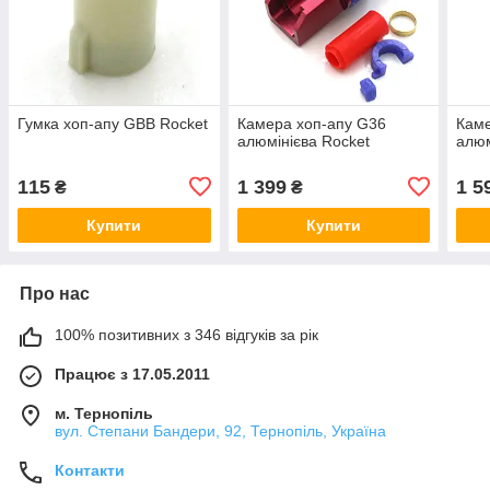
Гумка хоп-апу GBB Rocket
Камера хоп-апу G36
Каме
алюмінієва Rocket
алюм
115
1 399
1 5
₴
₴
Купити
Купити
Про нас
100% позитивних з 346 відгуків за рік
Працює з 17.05.2011
м. Тернопіль
вул. Степани Бандери, 92, Тернопіль, Україна
Контакти