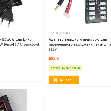
IC_module
x B3 20W для Li-Po
Адаптер зарядного пристрою для
1V (Airsoft / Страйкбол)
паралельного заряджання акумулято
11.1V
625 ₴
Готово до відправки
КУПИТИ