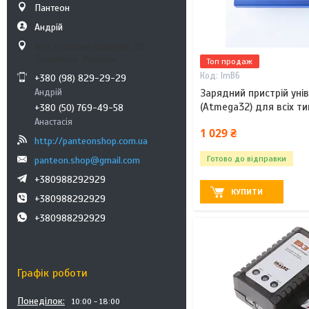
Пантеон
Андрій
вул. Степани Бандери, 92,
Тернопіль, Україна
Топ продаж
ImB6
+380 (98) 829-29-29
Андрій
Зарядний пристрій уні
(Atmega32) для всіх ти
+380 (50) 769-49-58
Анастасія
1 029 ₴
http://panteonshop.com.ua
Готово до відправки
panteon.shop@gmail.com
+380988292929
КУПИТИ
+380988292929
+380988292929
Графік роботи
Понеділок
10:00
18:00