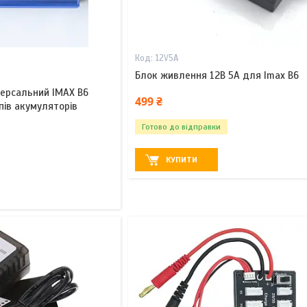
12V5A
Блок живлення 12В 5А для Imax B6
версальний IMAX B6
499 ₴
пів акумуляторів
Готово до відправки
КУПИТИ