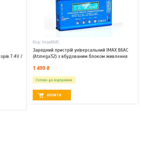
ImaxB6AC
Зарядний пристрій універсальний IMAX B6AC
рів 7.4V /
(Atmega32) з вбудованим блоком живлення
1 499 ₴
Готово до відправки
КУПИТИ