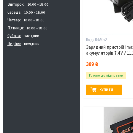
Вівторок
10:00
18:00
Середа
10:00
18:00
Четвер
10:00
18:00
Пʼятниця
10:00
18:00
Субота
Вихідний
B3ACv2
Неділя
Вихідний
Зарядний пристрій Ima
акумуляторів 7.4V / 11.
389 ₴
Готово до відправки
КУПИТИ