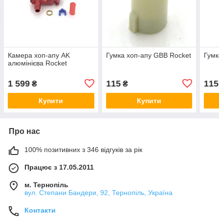
Камера хоп-апу AK
Гумка хоп-апу GBB Rocket
Гумк
алюмінієва Rocket
1 599
115
115
₴
₴
Купити
Купити
Про нас
100% позитивних з 346 відгуків за рік
Працює з 17.05.2011
м. Тернопіль
вул. Степани Бандери, 92, Тернопіль, Україна
Контакти