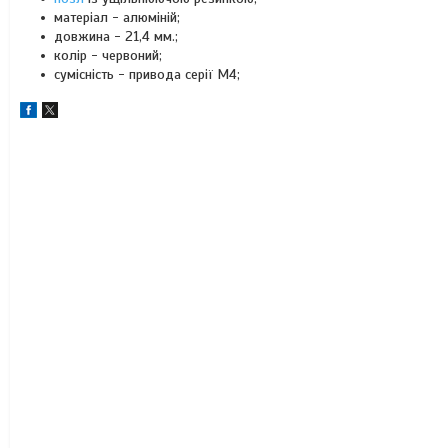
матеріал - алюміній;
довжина - 21,4 мм.;
колір - червоний;
сумісність - привода серії М4;