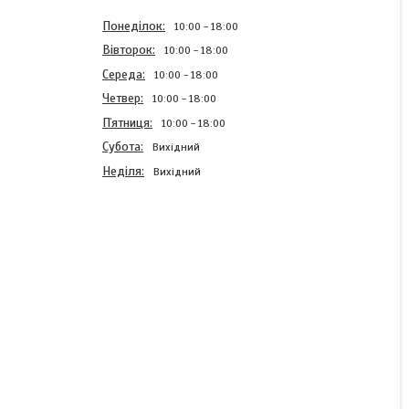
Понеділок
10:00
18:00
Вівторок
10:00
18:00
Середа
10:00
18:00
Четвер
10:00
18:00
Пʼятниця
10:00
18:00
Субота
Вихідний
Неділя
Вихідний
Нозл Rocket для M4
алюміній 21.4мм
Готово до відправки
135 ₴