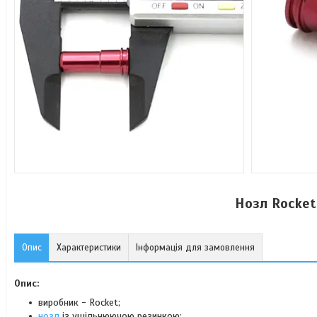
Нозл Rocket
Опис
Характеристики
Інформація для замовлення
Опис:
виробник - Rocket;
нозл
із ущільнюючою резинкою;