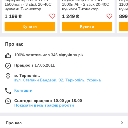
1500mah - 3 stick 20-40C
1800mAh - 2 stick 20-40C
1100
нунчаки Т-конектор
нунчаки Т-конектор
нунч
(VBPower) (для
(VBPower) (для
(VBP
1 199
1 249
899
₴
₴
страйкболу)
страйкболу)
стра
Купити
Купити
Про нас
100% позитивних з 346 відгуків за рік
Працює з 17.05.2011
м. Тернопіль
вул. Степани Бандери, 92, Тернопіль, Україна
Контакти
Сьогодні працює з 10:00 до 18:00
Показати весь графік роботи
Про нас