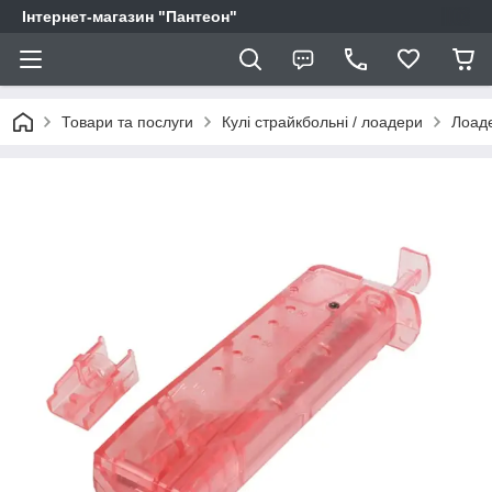
Інтернет-магазин "Пантеон"
Товари та послуги
Кулі страйкбольні / лоадери
Лоад