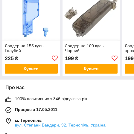
Лоадер на 155 куль
Лоадер на 100 куль
Лоад
Голубий
Чорний
про
225
199
199
₴
₴
Купити
Купити
Про нас
100% позитивних з 346 відгуків за рік
Працює з 17.05.2011
м. Тернопіль
вул. Степани Бандери, 92, Тернопіль, Україна