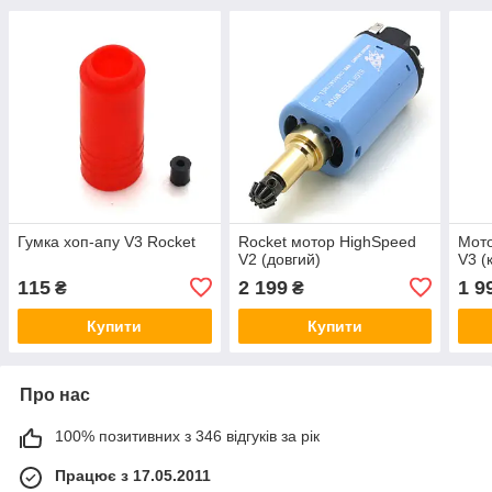
Гумка хоп-апу V3 Rocket
Rocket мотор HighSpeed
Мото
V2 (довгий)
V3 (
115
2 199
1 9
₴
₴
Купити
Купити
Про нас
100% позитивних з 346 відгуків за рік
Працює з 17.05.2011