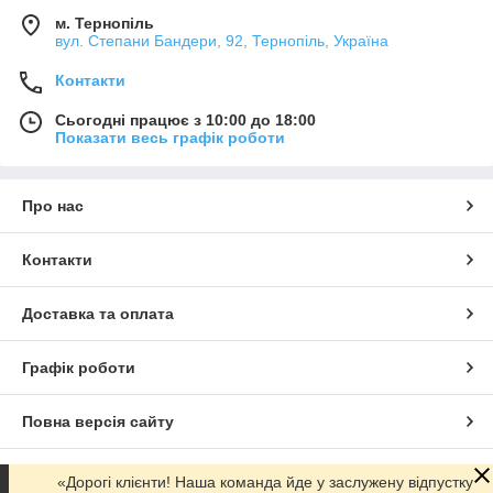
м. Тернопіль
вул. Степани Бандери, 92, Тернопіль, Україна
Контакти
Сьогодні працює з 10:00 до 18:00
Показати весь графік роботи
Про нас
Контакти
Доставка та оплата
Графік роботи
Повна версія сайту
Сайт створено на маркетплейсі
Prom.ua
«Дорогі клієнти! Наша команда йде у заслужену відпустку