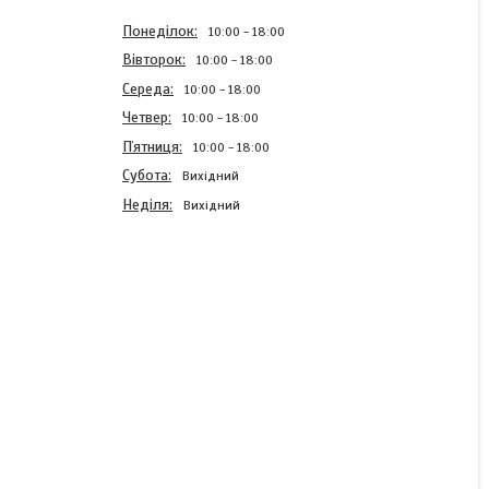
Понеділок
10:00
18:00
Вівторок
10:00
18:00
Середа
10:00
18:00
Четвер
10:00
18:00
Пʼятниця
10:00
18:00
Субота
Вихідний
Неділя
Вихідний
Страхувальний ремінь для
пістолета Чорний
Готово до відправки
199 ₴