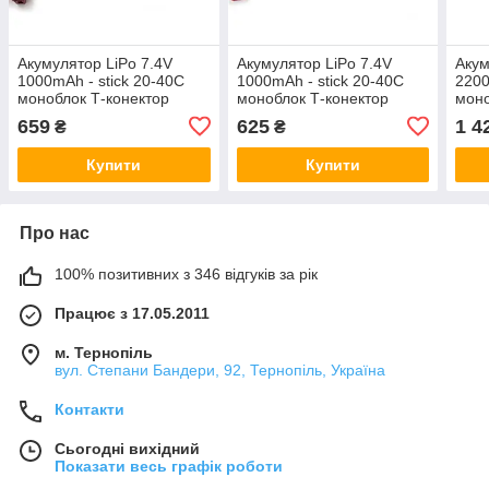
Акумулятор LiPo 7.4V
Акумулятор LiPo 7.4V
Акум
1000mAh - stick 20-40C
1000mAh - stick 20-40C
2200
моноблок Т-конектор
моноблок Т-конектор
моно
(VBPower) (для
(VBPower) (для
(VBP
659
625
1 4
₴
₴
страйкболу)
страйкболу)
стра
Купити
Купити
Про нас
100% позитивних з 346 відгуків за рік
Працює з 17.05.2011
м. Тернопіль
вул. Степани Бандери, 92, Тернопіль, Україна
Контакти
Сьогодні вихідний
Показати весь графік роботи