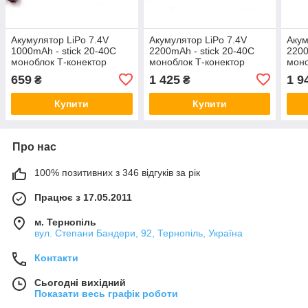
Акумулятор LiPo 7.4V
Акумулятор LiPo 7.4V
Акум
1000mAh - stick 20-40C
2200mAh - stick 20-40C
2200
моноблок Т-конектор
моноблок Т-конектор
моно
(VBPower) (для
(VBPower) (для
(VBP
659
1 425
1 9
₴
₴
страйкболу)
страйкболу)
стра
Купити
Купити
Про нас
100% позитивних з 346 відгуків за рік
Працює з 17.05.2011
м. Тернопіль
вул. Степани Бандери, 92, Тернопіль, Україна
Контакти
Сьогодні вихідний
Показати весь графік роботи