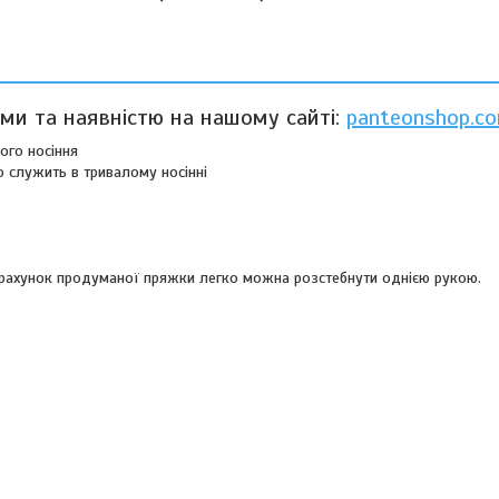
ами та наявністю на нашому сайті:
panteonshop.co
ого носіння
но служить в тривалому носінні
а рахунок продуманої пряжки легко можна розстебнути однією рукою.