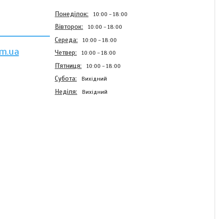
Понеділок
10:00
18:00
Вівторок
10:00
18:00
Середа
10:00
18:00
m.ua
Четвер
10:00
18:00
Пʼятниця
10:00
18:00
Субота
Вихідний
Неділя
Вихідний
Ремінь тактичний на пояс
Cobra (75-105см) Olive
Готово до відправки
365 ₴