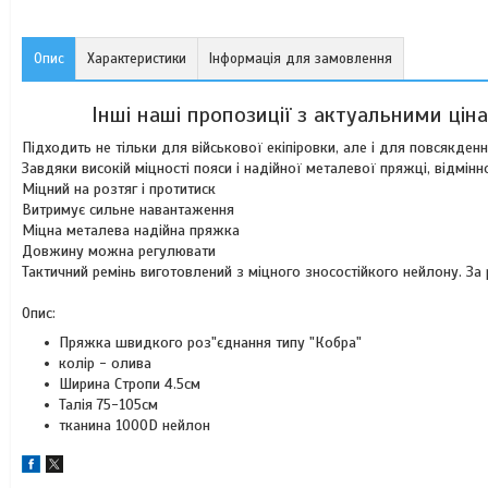
Опис
Характеристики
Інформація для замовлення
Інші наші пропозиції з актуальними цін
Підходить не тільки для військової екіпіровки, але і для повсякденн
Завдяки високій міцності пояси і надійної металевої пряжці, відмін
Міцний на розтяг і протитиск
Витримує сильне навантаження
Міцна металева надійна пряжка
Довжину можна регулювати
Тактичний ремінь виготовлений з міцного зносостійкого нейлону. З
Опис:
Пряжка швидкого роз"єднання типу "Кобра"
колір - олива
Ширина Стропи 4.5см
Талія 75-105см
тканина 1000D нейлон