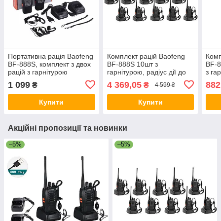
Портативна рація Baofeng
Комплект рацій Baofeng
Комп
BF-888S, комплект з двох
BF-888S 10шт з
BF-8
рацій з гарнітурою
гарнітурою, радіус дії до
з га
5км стакан на USB
1 099
4 369,05
882
₴
₴
4 599 ₴
Купити
Купити
Акційні пропозиції та новинки
–5%
–5%