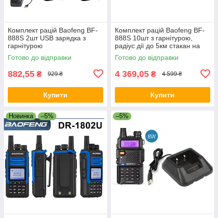
Комплект рацій Baofeng BF-
Комплект рацій Baofeng BF-
888S 2шт USB зарядка з
888S 10шт з гарнітурою,
гарнітурою
радіус дії до 5км стакан на
USB
Готово до відправки
Готово до відправки
882,55
4 369,05
₴
₴
929 ₴
4 599 ₴
Купити
Купити
Новинка
–5%
–5%