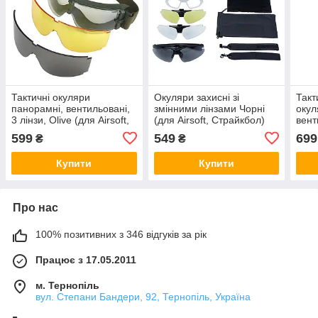
Тактичні окуляри
Окуляри захисні зі
Такт
панорамні, вентильовані,
змінними лінзами Чорні
окул
3 лінзи, Olive (для Airsoft,
(для Airsoft, Страйкбол)
вент
Страйкбол)
Олив
599
549
699
₴
₴
Стра
Купити
Купити
Про нас
100% позитивних з 346 відгуків за рік
Працює з 17.05.2011
м. Тернопіль
вул. Степани Бандери, 92, Тернопіль, Україна