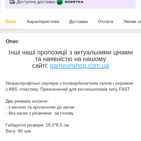
Доступна доставка
Опис
Характеристики
Доставка
Оплата
Умови п
Опис
Інші наші пропозиції з актуальними цінами
та наявністю на нашому
сайті:
panteonshop.com.ua
Низькопрофільні окуляри з полікарбонатним склом і оправою
з ABS пластику. Призначений для касок/шоломів типу FAST.
Два режима носіння:
- з каскою та крпленням до каски
- без каски з резинкою за голову
Габаритні розміри: 18,5*8,5 см
Вага: 90 грм