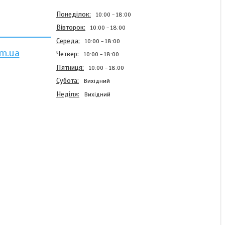
Понеділок
10:00
18:00
Вівторок
10:00
18:00
Середа
10:00
18:00
m.ua
Четвер
10:00
18:00
Пʼятниця
10:00
18:00
Субота
Вихідний
Неділя
Вихідний
Ремінь
розвантажувальний,
поясний + карабіни, РПС
(86-114 см) Tan
Готово до відправки
899 ₴