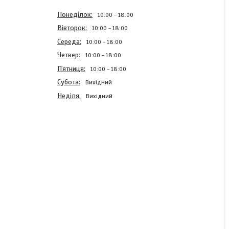
Понеділок
10:00
18:00
Вівторок
10:00
18:00
Середа
10:00
18:00
Четвер
10:00
18:00
Пʼятниця
10:00
18:00
Субота
Вихідний
Неділя
Вихідний
Нозл алюмнієвий CNC
22.4 мм Airsoft-Parts
Готово до відправки
225 ₴