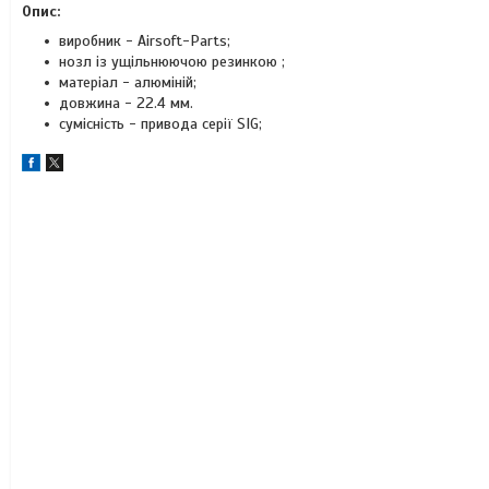
Опис:
виробник - Airsoft-Parts;
нозл із ущільнюючою резинкою ;
матеріал - алюміній;
довжина - 22.4 мм.
сумісність - привода серії SIG;