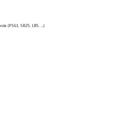
ксів (PSG1, SR25, L85, ...)