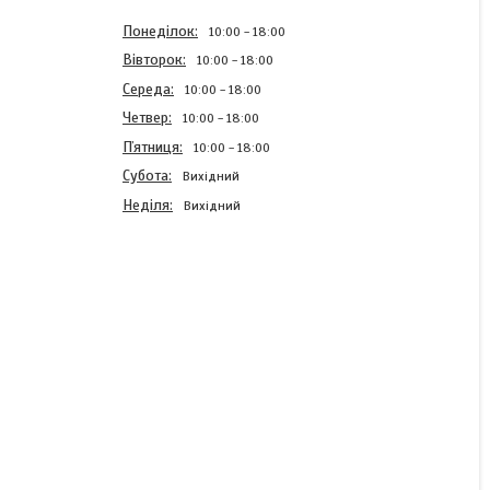
Понеділок
10:00
18:00
Вівторок
10:00
18:00
Середа
10:00
18:00
Четвер
10:00
18:00
Пʼятниця
10:00
18:00
Субота
Вихідний
Неділя
Вихідний
Поршень Airsoft-Parts 14
зубів HighSpeed чорний
Готово до відправки
799 ₴