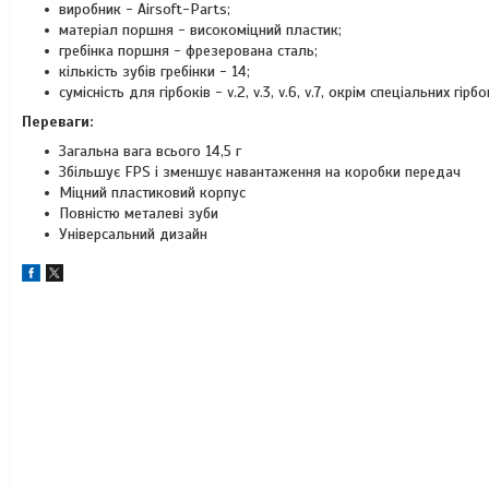
виробник - Airsoft-Parts;
матеріал поршня - високоміцний пластик;
гребінка поршня - фрезерована сталь;
кількість зубів гребінки - 14;
сумісність для гірбоків - v.2, v.3, v.6, v.7, окрім спеціальних гірбо
Переваги:
Загальна вага всього 14,5 г
Збільшує FPS і зменшує навантаження на коробки передач
Міцний пластиковий корпус
Повністю металеві зуби
Універсальний дизайн