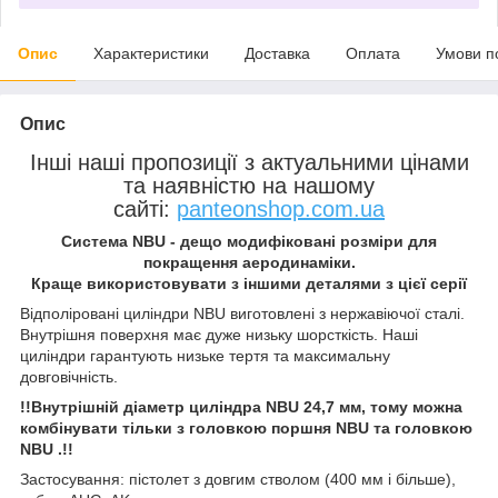
Опис
Характеристики
Доставка
Оплата
Умови п
Опис
Інші наші пропозиції з актуальними цінами
та наявністю на нашому
сайті:
panteonshop.com.ua
Система NBU - дещо модифіковані розміри для
покращення аеродинаміки.
Краще використовувати з іншими деталями з цієї серії
Відполіровані циліндри NBU виготовлені з нержавіючої сталі.
Внутрішня поверхня має дуже низьку шорсткість. Наші
циліндри гарантують низьке тертя та максимальну
довговічність.
!!Внутрішній діаметр циліндра NBU 24,7 мм, тому можна
комбінувати тільки з головкою поршня NBU та головкою
NBU .!!
Застосування: пістолет з довгим стволом (400 мм і більше),