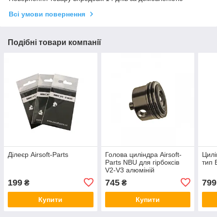
Всі умови повернення
Подібні товари компанії
Ділеєр Airsoft-Parts
Голова циліндра Airsoft-
Цилі
Parts NBU для гірбоксів
тип 
V2-V3 алюміній
199
745
799
₴
₴
Купити
Купити