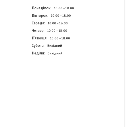
Понеділок
10:00
18:00
Вівторок
10:00
18:00
Середа
10:00
18:00
Четвер
10:00
18:00
Пʼятниця
10:00
18:00
Субота
Вихідний
Неділя
Вихідний
Нозл [KS] для G36
алюміній 24.4мм
Готово до відправки
85 ₴