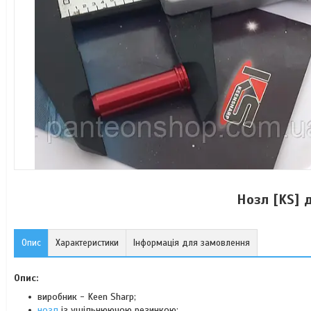
Нозл [KS] 
Опис
Характеристики
Інформація для замовлення
Опис:
виробник - Keen Sharp;
нозл
із ущільнюючою резинкою;