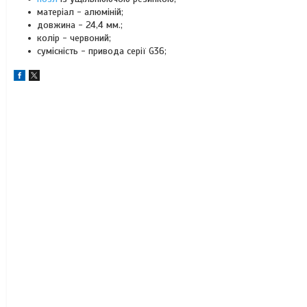
матеріал - алюміній;
довжина - 24,4 мм.;
колір - червоний;
сумісність - привода серії G36;