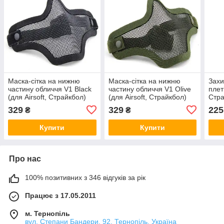
Маска-сітка на нижню
Маска-сітка на нижню
Захи
частину обличчя V1 Black
частину обличчя V1 Olive
плет
(для Airsoft, Страйкбол)
(для Airsoft, Страйкбол)
Стра
329
329
225
₴
₴
Купити
Купити
Про нас
100% позитивних з 346 відгуків за рік
Працює з 17.05.2011
м. Тернопіль
вул. Степани Бандери, 92, Тернопіль, Україна