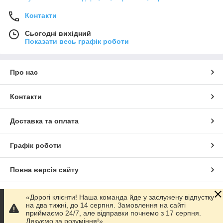
Контакти
Сьогодні вихідний
Показати весь графік роботи
Про нас
Контакти
Доставка та оплата
Графік роботи
Повна версія сайту
Сайт створено на маркетплейсі
Prom.ua
«Дорогі клієнти! Наша команда йде у заслужену відпустку
на два тижні, до 14 серпня. Замовлення на сайті
приймаємо 24/7, але відправки почнемо з 17 серпня.
Політика конфіденційності
Дякуємо за розуміння!»