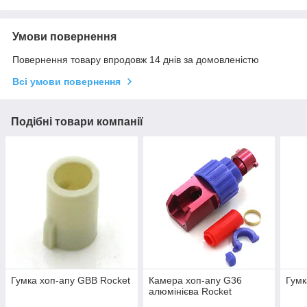
Умови повернення
Повернення товару впродовж 14 днів за домовленістю
Всі умови повернення
Подібні товари компанії
Гумка хоп-апу GBB Rocket
Камера хоп-апу G36
Гумк
алюмінієва Rocket