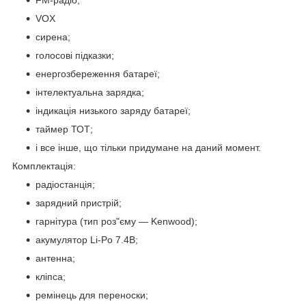
VOX
сирена;
голосові підказки;
енергозбереження батареї;
інтелектуальна зарядка;
індикація низького заряду батареї;
таймер ТОТ;
і все інше, що тільки придумане на даний момент.
Комплектація:
радіостанція;
зарядний пристрій;
гарнітура (тип роз"єму ― Kenwood);
акумулятор Li-Po 7.4В;
антенна;
кліпса;
ремінець для переноски;