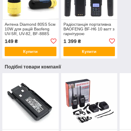
Антена Diamond 805S 5см
Радіостанція портативна
10W для рацій Baofeng
BAOFENG BF-H6 10 ватт з
UV-5R, UV-82, BF-888S
гарнітурою
149
1 399
₴
₴
Купити
Купити
Подібні товари компанії